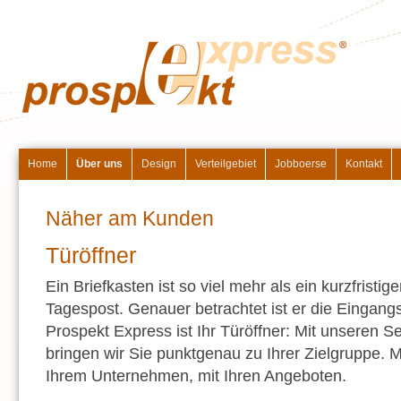
Main menu
Skip to primary content
Skip to secondary content
Home
Über uns
Design
Verteilgebiet
Jobboerse
Kontakt
Näher am Kunden
Türöffner
Ein Briefkasten ist so viel mehr als ein kurzfristige
Tagespost. Genauer betrachtet ist er die Eingang
Prospekt Express ist Ihr Türöffner: Mit unseren S
bringen wir Sie punktgenau zu Ihrer Zielgruppe. M
Ihrem Unternehmen, mit Ihren Angeboten.